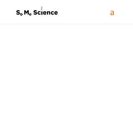
Vinder af
SoMe
Science
Award 2023